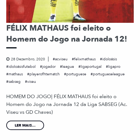
FÉLIX MATHAUS foi eleito o
Homem do Jogo na Jornada 12!
28 Dezembro, 2020
acviseu
felixmathaus
idoloásis
idoloásisfutebol
jogador
league
ligaportugal
ligapro
mathaus
playerofhtematch
portuguese
portugueseleague
sabseg
viseu
HOMEM DO JOGO| FÉLIX MATHAUS foi eleito o
Homem do Jogo na Jornada 12 da Liga SABSEG (Ac.
Viseu vs GD Chaves)
LER MAIS...