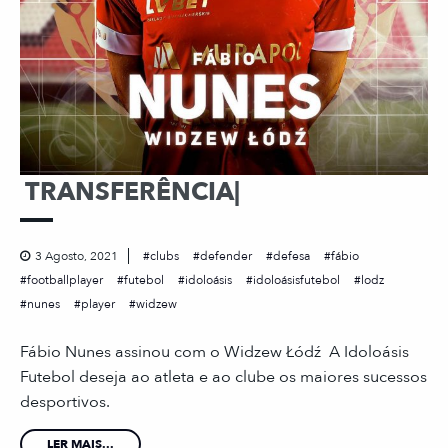
TRANSFERÊNCIA|
3 Agosto, 2021
clubs
defender
defesa
fábio
footballplayer
futebol
idoloásis
idoloásisfutebol
lodz
nunes
player
widzew
Fábio Nunes assinou com o Widzew Łódź A Idoloásis
Futebol deseja ao atleta e ao clube os maiores sucessos
desportivos.
LER MAIS...