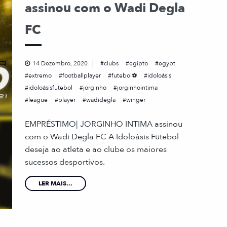
assinou com o Wadi Degla
FC
14 Dezembro, 2020
clubs
egipto
egypt
extremo
footballplayer
futebol⚽
idoloásis
idoloásisfutebol
jorginho
jorginhointima
league
player
wadidegla
winger
EMPRÉSTIMO| JORGINHO INTIMA assinou
com o Wadi Degla FC A Idoloásis Futebol
deseja ao atleta e ao clube os maiores
sucessos desportivos.
LER MAIS...