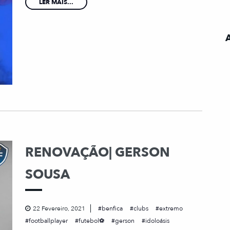
LER MAIS...
RENOVAÇÃO| GERSON
SOUSA
22 Fevereiro, 2021
benfica
clubs
extremo
footballplayer
futebol⚽
gerson
idoloásis