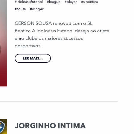
idoloásisfutebol
league
player
slbenfica
sousa
winger
GERSON SOUSA renovou com o SL
Benfica A Idoloásis Futebol deseja ao atleta
e ao clube os maiores sucessos
desportivos.
LER MAIS...
JORGINHO INTIMA