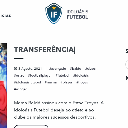
ÍCIAS
TRANSFERÊNCIA|
3 Agosto, 2021
avançado
balde
clubs
estac
footballplayer
futebol
idoloásis
idoloásisfutebol
mama
player
troyes
winger
Mama Baldé assinou com o Estac Troyes A
Idoloásis Futebol deseja ao atleta e ao
clube os maiores sucessos desportivos.