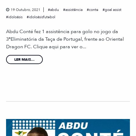
19 Outubro, 2021
abdu
assistência
conte
goal assist
idoloásis
idoloásisfutebol
Abdu Conté fez 1 assistência para golo no jogo da
3ªEliminatória da Taça de Portugal, frente ao Oriental
Dragon FC. Clique aqui para ver o...
LER MAIS...