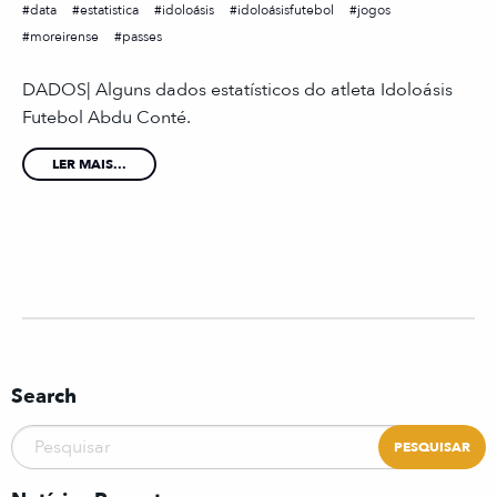
data
estatistica
idoloásis
idoloásisfutebol
jogos
moreirense
passes
DADOS| Alguns dados estatísticos do atleta Idoloásis
Futebol Abdu Conté.
LER MAIS...
Search