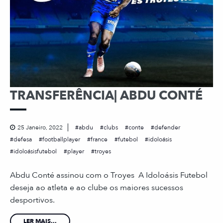
TRANSFERÊNCIA| ABDU CONTÉ
25 Janeiro, 2022
abdu
clubs
conte
defender
defesa
footballplayer
france
futebol
idoloásis
idoloásisfutebol
player
troyes
Abdu Conté assinou com o Troyes A Idoloásis Futebol
deseja ao atleta e ao clube os maiores sucessos
desportivos.
LER MAIS...