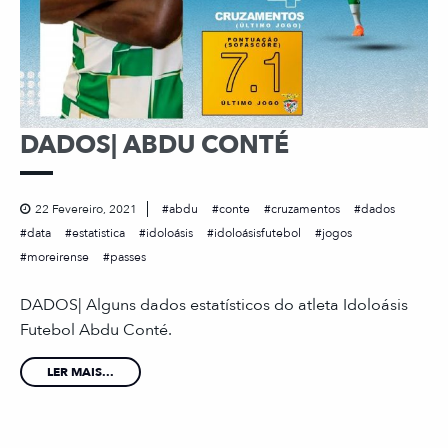
DADOS| ABDU CONTÉ
22 Fevereiro, 2021
abdu
conte
cruzamentos
dados
data
estatistica
idoloásis
idoloásisfutebol
jogos
moreirense
passes
DADOS| Alguns dados estatísticos do atleta Idoloásis
Futebol Abdu Conté.
LER MAIS...