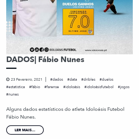
DADOS| Fábio Nunes
23 Fevereiro, 2021
dados
data
dribles
duelos
estatistica
fábio
farense
idoloásis
idoloásisfutebol
jogos
nunes
Alguns dados estatísticos do atleta Idoloásis Futebol
Fábio Nunes.
LER MAIS...