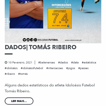
DADOS| TOMÁS RIBEIRO
10 Fevereiro, 2021
belenenses
dados
data
estatistica
idoloásis
idoloásisfutebol
intercecoes
jogos
passes
ribeiro
tomás
Alguns dados estatísticos do atleta Idoloásis Futebol
Tomás Ribeiro.
LER MAIS...