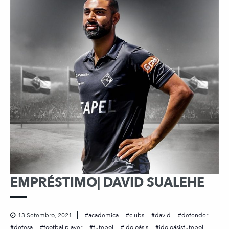
EMPRÉSTIMO| DAVID SUALEHE
13 Setembro, 2021
academica
clubs
david
defender
defesa
footballplayer
futebol
idoloásis
idoloásisfutebol