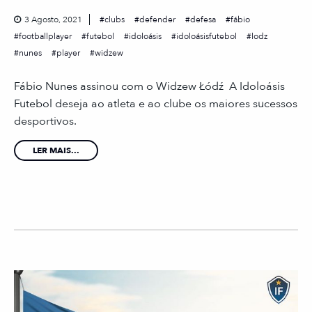
3 Agosto, 2021
clubs
defender
defesa
fábio
footballplayer
futebol
idoloásis
idoloásisfutebol
lodz
nunes
player
widzew
Fábio Nunes assinou com o Widzew Łódź A Idoloásis
Futebol deseja ao atleta e ao clube os maiores sucessos
desportivos.
LER MAIS...