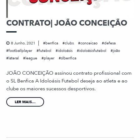
CONTRATO| JOÃO CONCEIÇÃO
8 Junho, 2021
benfica
clubs
conceicao
defesa
footballplayer
futebol
idoloásis
idoloásisfutebol
joão
lateral
league
player
slbenfica
JOÃO CONCEIÇÃO assinou contrato profissional com
o SL Benfica A Idoloásis Futebol deseja ao atleta e ao
clube os maiores sucessos desportivos.
LER MAIS...