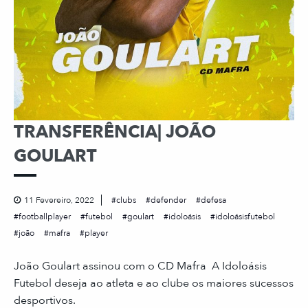
TRANSFERÊNCIA| JOÃO
GOULART
11 Fevereiro, 2022
clubs
defender
defesa
footballplayer
futebol
goulart
idoloásis
idoloásisfutebol
joão
mafra
player
João Goulart assinou com o CD Mafra A Idoloásis
Futebol deseja ao atleta e ao clube os maiores sucessos
desportivos.