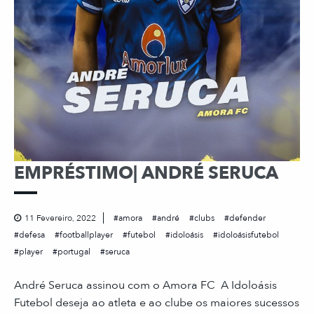
EMPRÉSTIMO| ANDRÉ SERUCA
11 Fevereiro, 2022
amora
andré
clubs
defender
defesa
footballplayer
futebol
idoloásis
idoloásisfutebol
player
portugal
seruca
André Seruca assinou com o Amora FC A Idoloásis
Futebol deseja ao atleta e ao clube os maiores sucessos