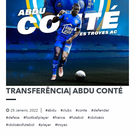
TRANSFERÊNCIA| ABDU CONTÉ
25 Janeiro, 2022
abdu
clubs
conte
defender
defesa
footballplayer
france
futebol
idoloásis
idoloásisfutebol
player
troyes