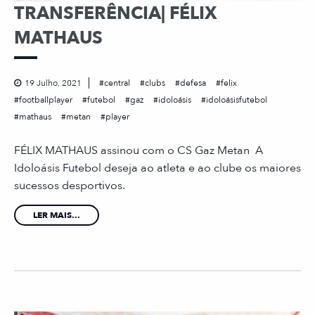
TRANSFERÊNCIA| FÉLIX
MATHAUS
19 Julho, 2021
central
clubs
defesa
felix
footballplayer
futebol
gaz
idoloásis
idoloásisfutebol
mathaus
metan
player
FÉLIX MATHAUS assinou com o CS Gaz Metan A
Idoloásis Futebol deseja ao atleta e ao clube os maiores
sucessos desportivos.
LER MAIS...