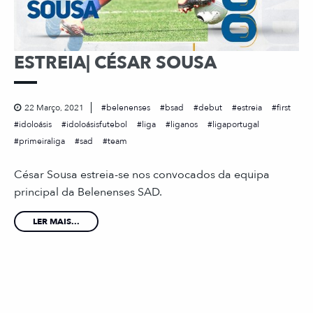
ESTREIA| CÉSAR SOUSA
22 Março, 2021
belenenses
bsad
debut
estreia
first
idoloásis
idoloásisfutebol
liga
liganos
ligaportugal
primeiraliga
sad
team
César Sousa estreia-se nos convocados da equipa
principal da Belenenses SAD.
LER MAIS...