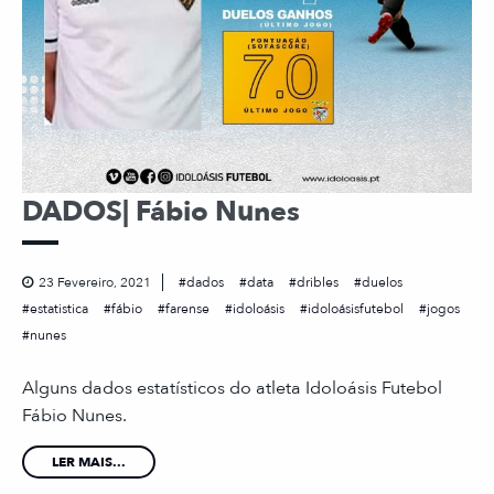
DADOS| Fábio Nunes
23 Fevereiro, 2021
dados
data
dribles
duelos
estatistica
fábio
farense
idoloásis
idoloásisfutebol
jogos
nunes
Alguns dados estatísticos do atleta Idoloásis Futebol
Fábio Nunes.
LER MAIS...