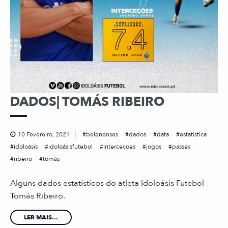
DADOS| TOMÁS RIBEIRO
10 Fevereiro, 2021
belenenses
dados
data
estatistica
idoloásis
idoloásisfutebol
intercecoes
jogos
passes
ribeiro
tomás
Alguns dados estatísticos do atleta Idoloásis Futebol
Tomás Ribeiro.
LER MAIS...