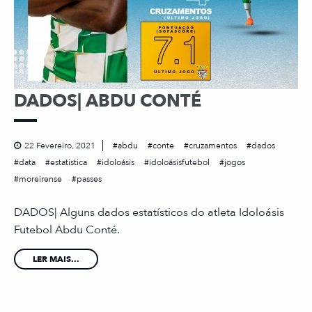
DADOS| ABDU CONTÉ
22 Fevereiro, 2021
abdu
conte
cruzamentos
dados
data
estatistica
idoloásis
idoloásisfutebol
jogos
moreirense
passes
DADOS| Alguns dados estatísticos do atleta Idoloásis
Futebol Abdu Conté.
LER MAIS...