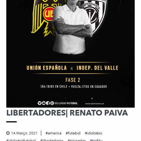
LIBERTADORES| RENATO PAIVA
14 Março, 2021
america
futebol
idoloásis
idoloásisfutebol
libertadores
treinador
troféu