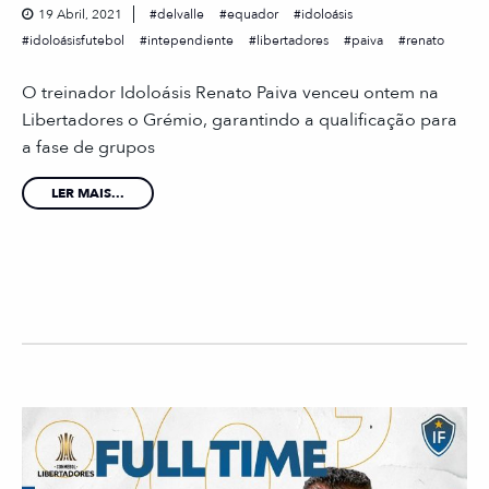
19 Abril, 2021
delvalle
equador
idoloásis
idoloásisfutebol
intependiente
libertadores
paiva
renato
O treinador Idoloásis Renato Paiva venceu ontem na
Libertadores o Grémio, garantindo a qualificação para
a fase de grupos
LER MAIS...