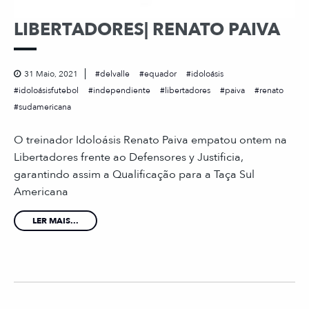
LIBERTADORES| RENATO PAIVA
31 Maio, 2021
delvalle
equador
idoloásis
idoloásisfutebol
independiente
libertadores
paiva
renato
sudamericana
O treinador Idoloásis Renato Paiva empatou ontem na
Libertadores frente ao Defensores y Justificia,
garantindo assim a Qualificação para a Taça Sul
Americana
LER MAIS...