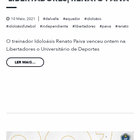
10 Maio, 2021
delvalle
equador
idoloásis
idoloásisfutebol
independiente
libertadores
paiva
renato
O treinador Idoloásis Renato Paiva venceu ontem na
Libertadores o Universitário de Deportes
LER MAIS...