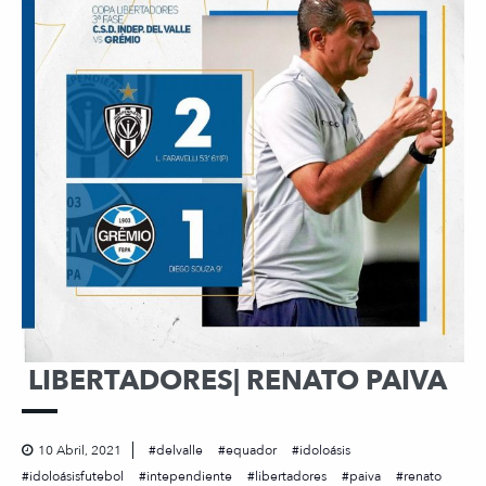
LIBERTADORES| RENATO PAIVA
10 Abril, 2021
delvalle
equador
idoloásis
idoloásisfutebol
intependiente
libertadores
paiva
renato