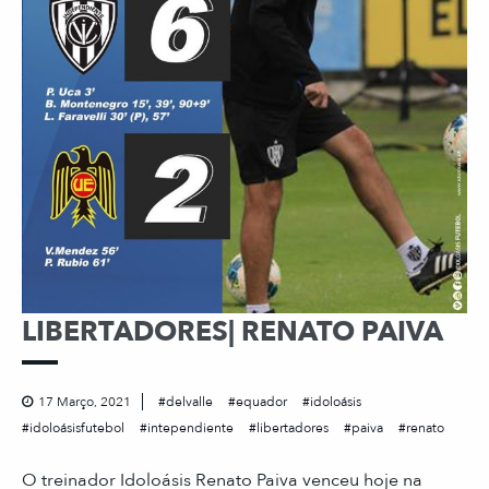
LIBERTADORES| RENATO PAIVA
17 Março, 2021
delvalle
equador
idoloásis
idoloásisfutebol
intependiente
libertadores
paiva
renato
O treinador Idoloásis Renato Paiva venceu hoje na