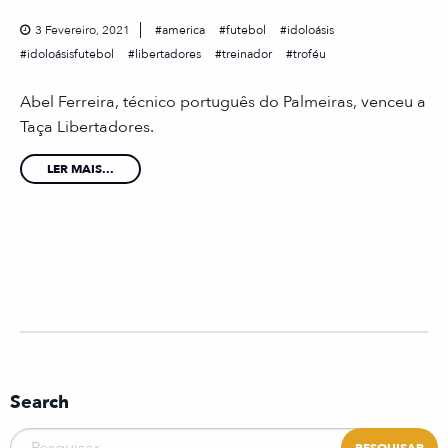
3 Fevereiro, 2021
america
futebol
idoloásis
idoloásisfutebol
libertadores
treinador
troféu
Abel Ferreira, técnico português do Palmeiras, venceu a
Taça Libertadores.
LER MAIS...
Search