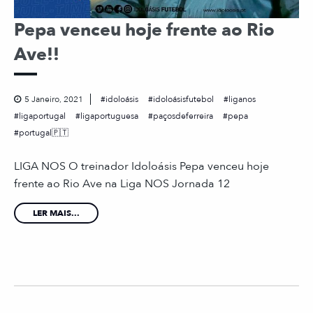
Pepa venceu hoje frente ao Rio
Ave!!
5 Janeiro, 2021
idoloásis
idoloásisfutebol
liganos
ligaportugal
ligaportuguesa
paçosdeferreira
pepa
portugal🇵🇹
LIGA NOS O treinador Idoloásis Pepa venceu hoje
frente ao Rio Ave na Liga NOS Jornada 12
LER MAIS...