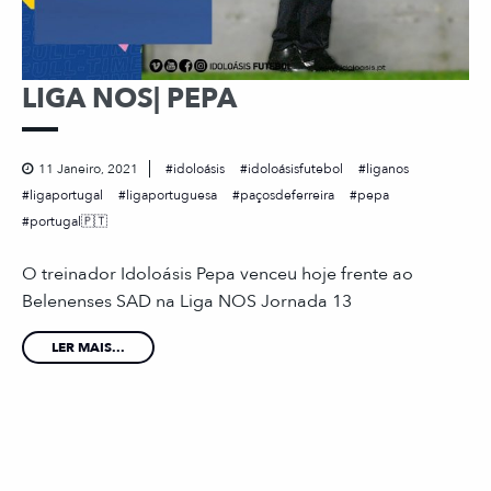
LIGA NOS| PEPA
11 Janeiro, 2021
idoloásis
idoloásisfutebol
liganos
ligaportugal
ligaportuguesa
paçosdeferreira
pepa
portugal🇵🇹
O treinador Idoloásis Pepa venceu hoje frente ao
Belenenses SAD na Liga NOS Jornada 13
LER MAIS...