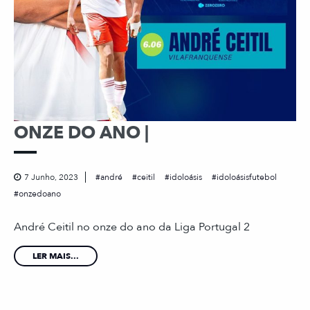
ONZE DO ANO |
7 Junho, 2023
andré
ceitil
idoloásis
idoloásisfutebol
onzedoano
André Ceitil no onze do ano da Liga Portugal 2
LER MAIS...