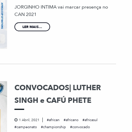
JORGINHO INTIMA vai marcar presença no
CAN 2021
LER MAIS...
CONVOCADOS| LUTHER
SINGH e CAFÚ PHETE
1 Abril, 2021
african
africano
africasul
campeonato
championship
convocado