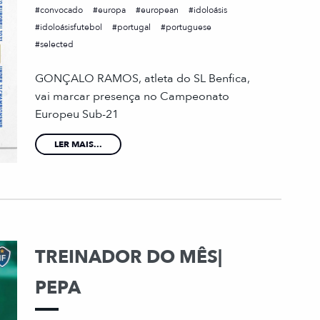
convocado
europa
european
idoloásis
idoloásisfutebol
portugal
portuguese
selected
GONÇALO RAMOS, atleta do SL Benfica,
vai marcar presença no Campeonato
Europeu Sub-21
LER MAIS...
TREINADOR DO MÊS|
PEPA