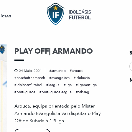
ÍCIAS
PLAY OFF| ARMANDO
24 Maio, 2021
armando
arouca
coachofthemonth
evangelista
idoloásis
idoloásisfutebol
league
liga
ligaportugal
portuguese
portugueseleague
sabseg
Arouca, equipa orientada pelo Mister
Armando Evangelista vai disputar o Play
Off de Subida á 1.ªLiga.