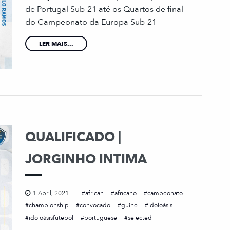
de Portugal Sub-21 até os Quartos de final
do Campeonato da Europa Sub-21
LER MAIS...
QUALIFICADO |
JORGINHO INTIMA
1 Abril, 2021
african
africano
campeonato
championship
convocado
guine
idoloásis
idoloásisfutebol
portuguese
selected