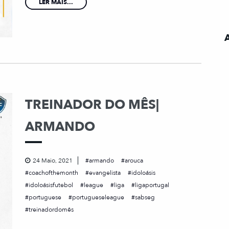
LER MAIS...
TREINADOR DO MÊS|
ARMANDO
24 Maio, 2021
armando
arouca
coachofthemonth
evangelista
idoloásis
idoloásisfutebol
league
liga
ligaportugal
portuguese
portugueseleague
sabseg
treinadordomês