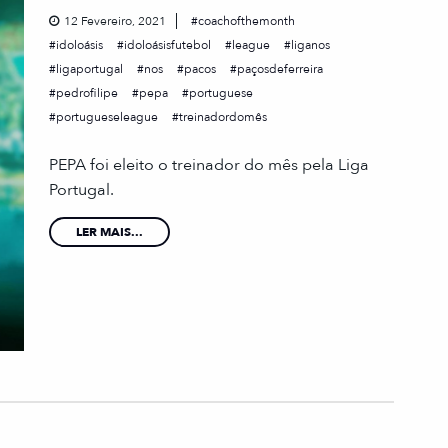
12 Fevereiro, 2021
coachofthemonth
idoloásis
idoloásisfutebol
league
liganos
ligaportugal
nos
pacos
paçosdeferreira
pedrofilipe
pepa
portuguese
portugueseleague
treinadordomês
PEPA foi eleito o treinador do mês pela Liga
Portugal.
LER MAIS...