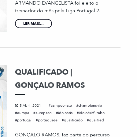
ARMANDO EVANGELISTA foi eleito o
treinador do mês pela Liga Portugal 2.
LER MAIS...
QUALIFICADO |
GONÇALO RAMOS
5 Abril, 2021
campeonato
championship
europa
european
idoloásis
idoloásisfutebol
portugal
portuguese
qualificado
qualified
GONÇALO RAMOS, faz parte do percurso