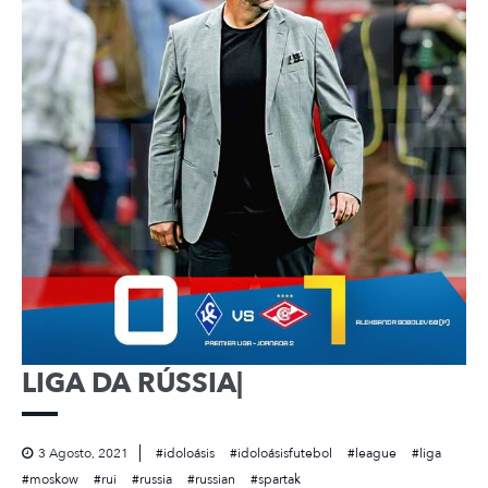
LIGA DA RÚSSIA|
3 Agosto, 2021
idoloásis
idoloásisfutebol
league
liga
moskow
rui
russia
russian
spartak