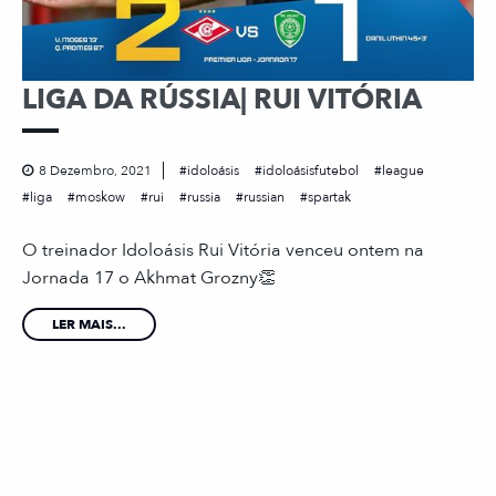
LIGA DA RÚSSIA| RUI VITÓRIA
8 Dezembro, 2021
idoloásis
idoloásisfutebol
league
liga
moskow
rui
russia
russian
spartak
O treinador Idoloásis Rui Vitória venceu ontem na
Jornada 17 o Akhmat Grozny👏
LER MAIS...