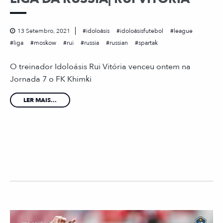
13 Setembro, 2021
idoloásis
idoloásisfutebol
league
liga
moskow
rui
russia
russian
spartak
O treinador Idoloásis Rui Vitória venceu ontem na
Jornada 7 o FK Khimki
LER MAIS...