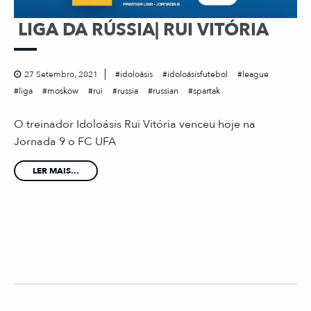
LIGA DA RÚSSIA| RUI VITÓRIA
27 Setembro, 2021
idoloásis
idoloásisfutebol
league
liga
moskow
rui
russia
russian
spartak
O treinador Idoloásis Rui Vitória venceu hoje na
Jornada 9 o FC UFA
LER MAIS...