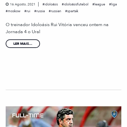
16 Agosto, 2021
idoloásis
idoloásisfutebol
league
liga
moskow
rui
russia
russian
spartak
O treinador Idoloásis Rui Vitória venceu ontem na
Jornada 4 o Ural
LER MAIS...