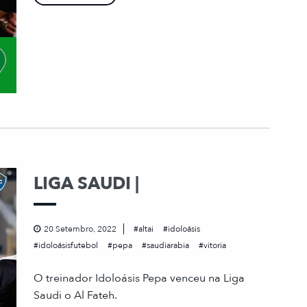
LIGA SAUDI |
20 Setembro, 2022
altai
idoloásis
idoloásisfutebol
pepa
saudiarabia
vitoria
O treinador Idoloásis Pepa venceu na Liga
Saudi o Al Fateh.