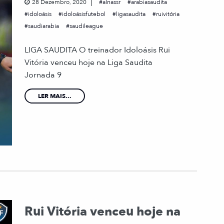
28 Dezembro, 2020
alnassr
arabiasaudita
idoloásis
idoloásisfutebol
ligasaudita
ruivitória
saudiarabia
saudileague
LIGA SAUDITA O treinador Idoloásis Rui
Vitória venceu hoje na Liga Saudita
Jornada 9
LER MAIS...
Rui Vitória venceu hoje na