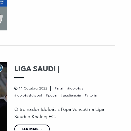
LIGA SAUDI |
11 Outubro, 2022
altai
idoloásis
idoloásisfutebol
pepa
saudiarabia
vitoria
O treinador Idoloásis Pepa venceu na Liga
Saudi o Khaleej FC.
LER MAIS...