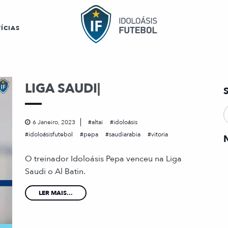
ÍCIAS
LIGA SAUDI|
6 Janeiro, 2023
altai
idoloásis
idoloásisfutebol
pepa
saudiarabia
vitoria
O treinador Idoloásis Pepa venceu na Liga
Saudi o Al Batin.
LER MAIS...