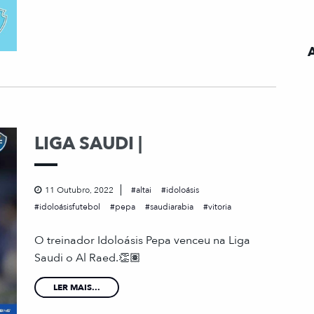
LIGA SAUDI |
11 Outubro, 2022
altai
idoloásis
idoloásisfutebol
pepa
saudiarabia
vitoria
O treinador Idoloásis Pepa venceu na Liga
Saudi o Al Raed.👏🏽
LER MAIS...