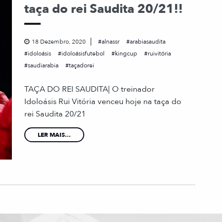
taça do rei Saudita 20/21!!
18 Dezembro, 2020
alnassr
arabiasaudita
idoloásis
idoloásisfutebol
kingcup
ruivitória
saudiarabia
taçadorei
TAÇA DO REI SAUDITA| O treinador
Idoloásis Rui Vitória venceu hoje na taça do
rei Saudita 20/21
LER MAIS...