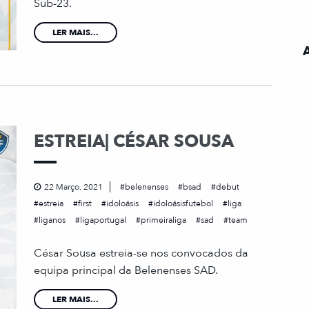
Sub-23.
LER MAIS...
ESTREIA| CÉSAR SOUSA
22 Março, 2021
belenenses
bsad
debut
estreia
first
idoloásis
idoloásisfutebol
liga
liganos
ligaportugal
primeiraliga
sad
team
César Sousa estreia-se nos convocados da
equipa principal da Belenenses SAD.
LER MAIS...