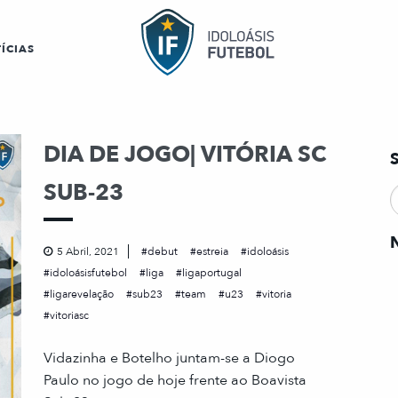
ÍCIAS
DIA DE JOGO| VITÓRIA SC
SUB-23
5 Abril, 2021
debut
estreia
idoloásis
idoloásisfutebol
liga
ligaportugal
ligarevelação
sub23
team
u23
vitoria
vitoriasc
Vidazinha e Botelho juntam-se a Diogo
Paulo no jogo de hoje frente ao Boavista