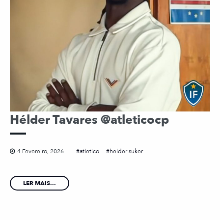
Hélder Tavares @atleticocp
4 Fevereiro, 2026
atletico
helder suker
LER MAIS...