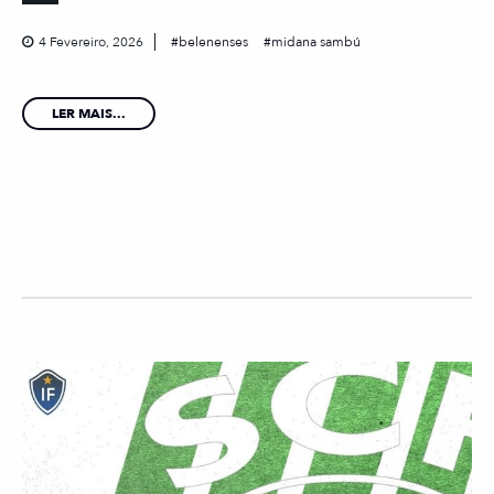
4 Fevereiro, 2026
belenenses
midana sambú
LER MAIS...