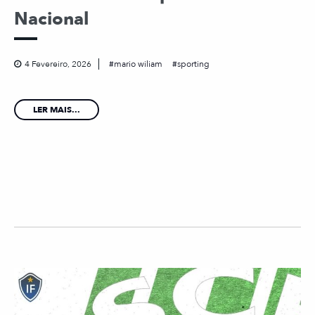
Nacional
4 Fevereiro, 2026
mario wiliam
sporting
LER MAIS...