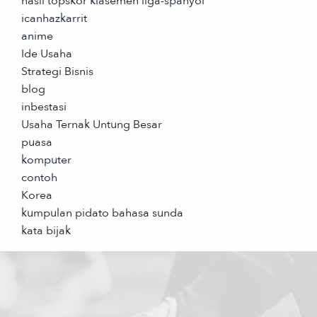
hasil topskor klasemen liga-spanyol
icanhazkarrit
anime
Ide Usaha
Strategi Bisnis
blog
inbestasi
Usaha Ternak Untung Besar
puasa
komputer
contoh
Korea
kumpulan pidato bahasa sunda
kata bijak