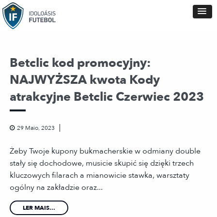
Betclic kod promocyjny:
NAJWYŻSZA kwota Kody
atrakcyjne Betclic Czerwiec 2023
29 Maio, 2023
Żeby Twoje kupony bukmacherskie w odmiany double
stały się dochodowe, musicie skupić się dzięki trzech
kluczowych filarach a mianowicie stawka, warsztaty
ogólny na zakładzie oraz...
LER MAIS...