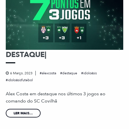
DESTAQUE|
6 Março, 2023
alexcosta
destaque
idoloásis
idoloásisfutebol
Alex Costa em destaque nos últimos 3 jogos ao
comando do SC Covilhã
LER MAIS...