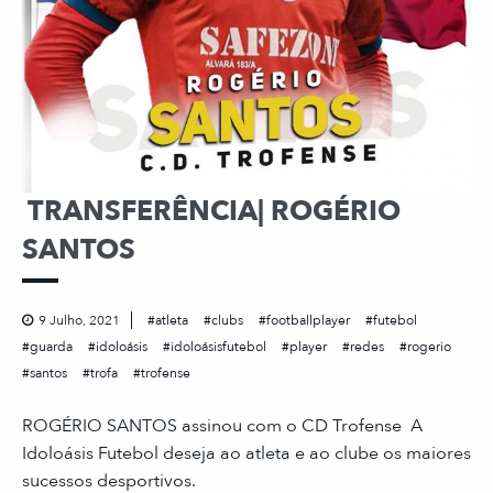
TRANSFERÊNCIA| ROGÉRIO
SANTOS
9 Julho, 2021
atleta
clubs
footballplayer
futebol
guarda
idoloásis
idoloásisfutebol
player
redes
rogerio
santos
trofa
trofense
ROGÉRIO SANTOS assinou com o CD Trofense A
Idoloásis Futebol deseja ao atleta e ao clube os maiores
sucessos desportivos.