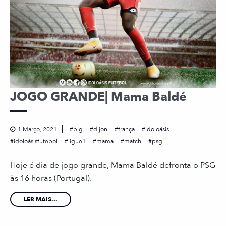
JOGO GRANDE| Mama Baldé
1 Março, 2021
big
dijon
frança
idoloásis
idoloásisfutebol
ligue1
mama
match
psg
Hoje é dia de jogo grande, Mama Baldé defronta o PSG
às 16 horas (Portugal).
LER MAIS...