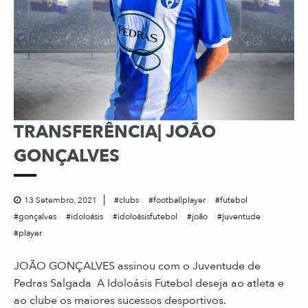
TRANSFERÊNCIA| JOÃO
GONÇALVES
13 Setembro, 2021
clubs
footballplayer
futebol
gonçalves
idoloásis
idoloásisfutebol
joão
juventude
player
JOÃO GONÇALVES assinou com o Juventude de
Pedras Salgada A Idoloásis Futebol deseja ao atleta e
ao clube os maiores sucessos desportivos.