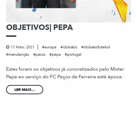
OBJETIVOS| PEPA
17 Maio, 2021
europa
idoloásis
idoloásisfutebol
manutenção
pacos
pepa
portugal
Estes foram os objetivos já concretizados pelo Mister
Pepa ao serviço do FC Paços de Ferreira está época.
LER MAIS...