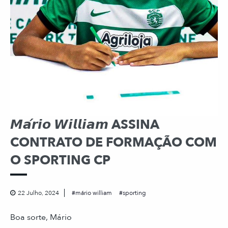
𝙈𝙖́𝙧𝙞𝙤 𝙒𝙞𝙡𝙡𝙞𝙖𝙢 ASSINA
CONTRATO DE FORMAÇÃO COM
O SPORTING CP
22 Julho, 2024
mário william
sporting
Boa sorte, Mário