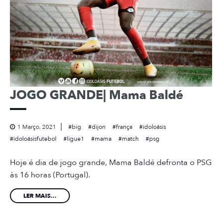
JOGO GRANDE| Mama Baldé
1 Março, 2021
big
dijon
frança
idoloásis
idoloásisfutebol
ligue1
mama
match
psg
Hoje é dia de jogo grande, Mama Baldé defronta o PSG
às 16 horas (Portugal).
LER MAIS...