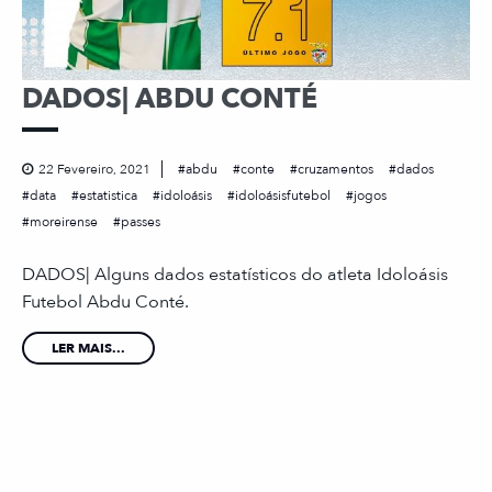
DADOS| ABDU CONTÉ
22 Fevereiro, 2021
abdu
conte
cruzamentos
dados
data
estatistica
idoloásis
idoloásisfutebol
jogos
moreirense
passes
DADOS| Alguns dados estatísticos do atleta Idoloásis
Futebol Abdu Conté.
LER MAIS...