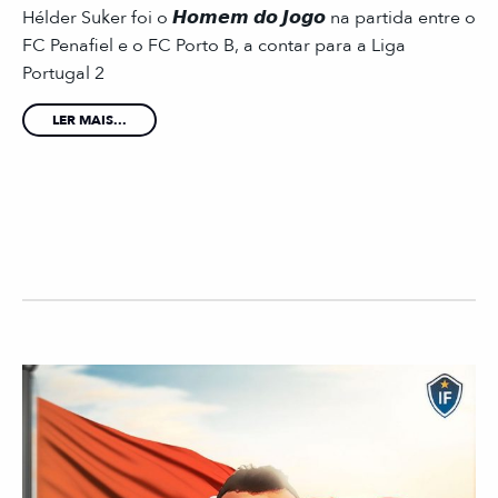
Hélder Suker foi o 𝙃𝙤𝙢𝙚𝙢 𝙙𝙤 𝙅𝙤𝙜𝙤 na partida entre o
FC Penafiel e o FC Porto B, a contar para a Liga
Portugal 2
LER MAIS...