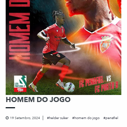
HOMEM DO JOGO
19 Setembro, 2024
helder suker
homem do jogo
penafiel