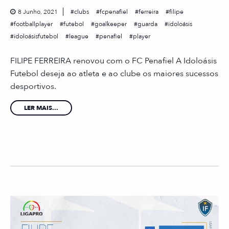
8 Junho, 2021
clubs
fcpenafiel
ferreira
filipe
footballplayer
futebol
goalkeeper
guarda
idoloásis
idoloásisfutebol
league
penafiel
player
FILIPE FERREIRA renovou com o FC Penafiel A Idoloásis
Futebol deseja ao atleta e ao clube os maiores sucessos
desportivos.
LER MAIS...