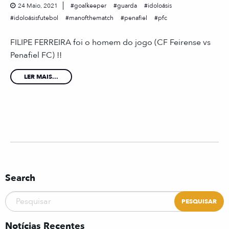
24 Maio, 2021
goalkeeper
guarda
idoloásis
idoloásisfutebol
manofthematch
penafiel
pfc
FILIPE FERREIRA foi o homem do jogo (CF Feirense vs
Penafiel FC) !!
LER MAIS...
Search
Notícias Recentes