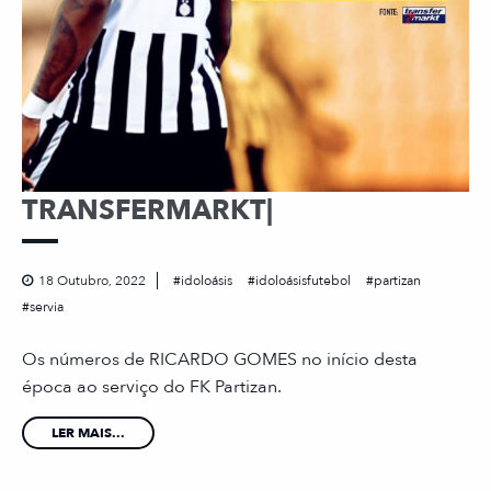
TRANSFERMARKT|
18 Outubro, 2022
idoloásis
idoloásisfutebol
partizan
servia
Os números de RICARDO GOMES no início desta
época ao serviço do FK Partizan.
LER MAIS...