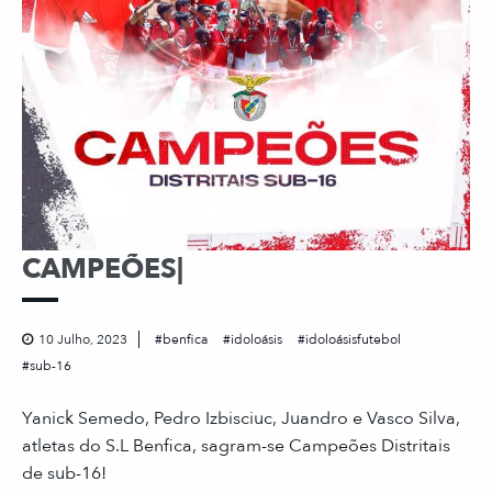
CAMPEÕES|
10 Julho, 2023
benfica
idoloásis
idoloásisfutebol
sub-16
Yanick Semedo, Pedro Izbisciuc, Juandro e Vasco Silva,
atletas do S.L Benfica, sagram-se Campeões Distritais
de sub-16!