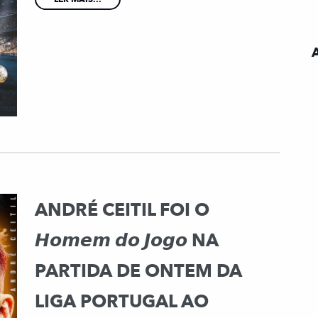
ANDRÉ CEITIL FOI O
𝙃𝙤𝙢𝙚𝙢 𝙙𝙤 𝙅𝙤𝙜𝙤 NA
PARTIDA DE ONTEM DA
LIGA PORTUGAL AO