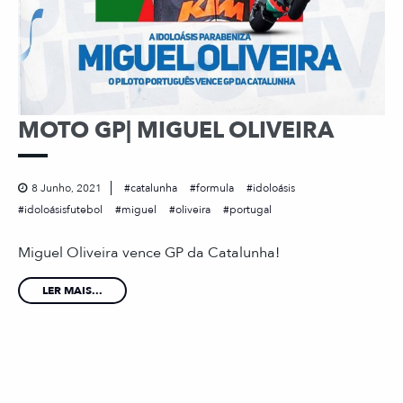
MOTO GP| MIGUEL OLIVEIRA
8 Junho, 2021
catalunha
formula
idoloásis
idoloásisfutebol
miguel
oliveira
portugal
Miguel Oliveira vence GP da Catalunha!
LER MAIS...