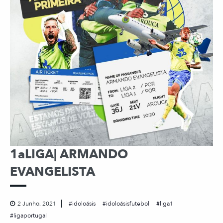
1aLIGA| ARMANDO
EVANGELISTA
2 Junho, 2021
idoloásis
idoloásisfutebol
liga1
ligaportugal