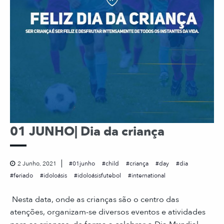
01 JUNHO| Dia da criança
2 Junho, 2021
01junho
child
criança
day
dia
feriado
idoloásis
idoloásisfutebol
international
Nesta data, onde as crianças são o centro das
atenções, organizam-se diversos eventos e atividades