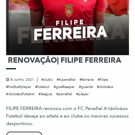
RENOVAÇÃO| FILIPE FERREIRA
8 Junho, 2021
clubs
fcpenafiel
ferreira
filipe
footballplayer
futebol
goalkeeper
guarda
idoloásis
idoloásisfutebol
league
penafiel
player
FILIPE FERREIRA renovou com o FC Penafiel A Idoloásis
Futebol deseja ao atleta e ao clube os maiores sucessos
desportivos.