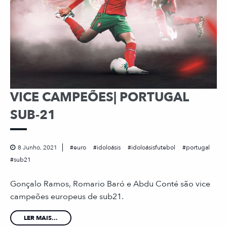
VICE CAMPEÕES| PORTUGAL
SUB-21
8 Junho, 2021
euro
idoloásis
idoloásisfutebol
portugal
sub21
Gonçalo Ramos, Romario Baró e Abdu Conté são vice
campeões europeus de sub21.
LER MAIS...