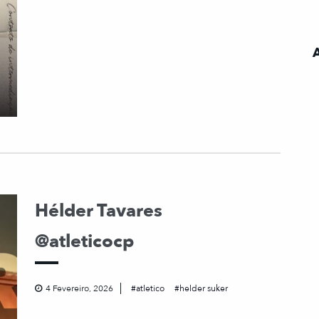
Hélder Tavares
@atleticocp
4 Fevereiro, 2026
atletico
helder suker