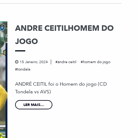
ANDRE CEITILHOMEM DO
JOGO
15 Janeiro, 2024
andre ceitil
homem do jogo
tondela
ANDRÉ CEITIL foi o Homem do jogo (CD
Tondela vs AVS)
LER MAIS...