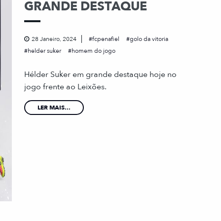
GRANDE DESTAQUE
28 Janeiro, 2024
fcpenafiel
golo da vitoria
helder suker
homem do jogo
Hélder Suker em grande destaque hoje no
jogo frente ao Leixões.
LER MAIS...