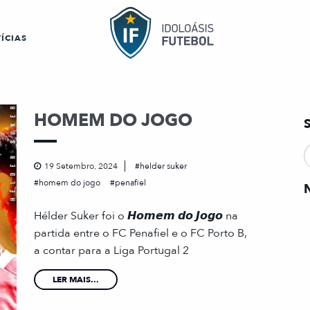
ÍCIAS
HOMEM DO JOGO
19 Setembro, 2024
helder suker
homem do jogo
penafiel
Hélder Suker foi o 𝙃𝙤𝙢𝙚𝙢 𝙙𝙤 𝙅𝙤𝙜𝙤 na
partida entre o FC Penafiel e o FC Porto B,
a contar para a Liga Portugal 2
LER MAIS...