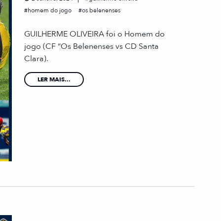
homem do jogo
os belenenses
GUILHERME OLIVEIRA foi o Homem do
jogo (CF “Os Belenenses vs CD Santa
Clara).
LER MAIS...