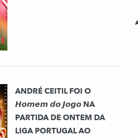
ANDRÉ CEITIL FOI O
𝙃𝙤𝙢𝙚𝙢 𝙙𝙤 𝙅𝙤𝙜𝙤 NA
PARTIDA DE ONTEM DA
LIGA PORTUGAL AO